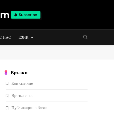
om
Subscribe
С НАС
ЕЗИК
Връзки
Кои сме ние
Връзка с нас
Публикации в блога