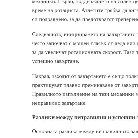
механики. Първо, поддържането на силен це
време на ротацията. Атлетите трябва да ан
си подравнено, за да предотвратят треперен
Следващото, инициирането на завъртането т
често започват с мощен тласък от леда или 
за да увеличат ротационната скорост. Тази 
успешно завъртане.
Накрая, изходът от завъртането е също толк
практикуват плавно преминаване от завърта
Правилното изпълнение на тези механики м
неправилно завъртане.
Разлики между неправилни и успешни 
Основната разлика между неправилното зав