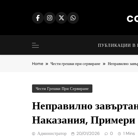
Skip
to
c
content
ПУБЛИКАЦИИ В 
Home
Чести грешки при сервиране
Неправилно завъ
Чести Грешки При Сервиране
Неправилно завъртан
Наказания, Примери
Администратор
20/01/2026
0
1 Mins