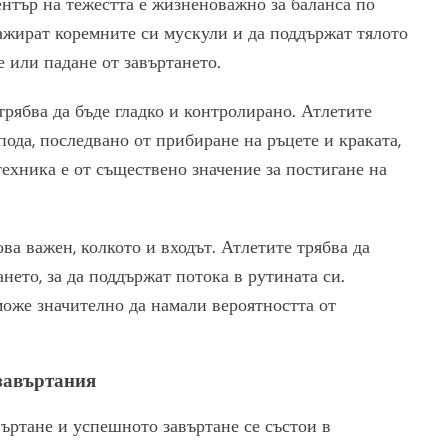
нтър на тежестта е жизненоважно за баланса по
гажират коремните си мускули и да поддържат тялото
е или падане от завъртането.
рябва да бъде гладко и контролирано. Атлетите
пода, последвано от прибиране на ръцете и краката,
техника е от съществено значение за постигане на
ова важен, колкото и входът. Атлетите трябва да
нето, за да поддържат потока в рутината си.
оже значително да намали вероятността от
завъртания
ъртане и успешното завъртане се състои в