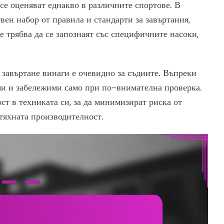
 се оценяват еднакво в различните спортове. В
вен набор от правила и стандарти за завъртания,
е трябва да се запознаят със специфичните насоки,
 завъртане винаги е очевидно за съдиите. Въпреки
ими и забележими само при по-внимателна проверка.
ст в техниката си, за да минимизират риска от
 тяхната производителност.