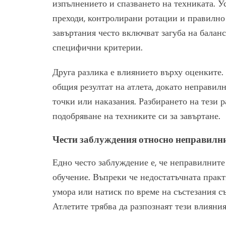
изпълнението и спазването на техниката. У
преходи, контролирани ротации и правилно
завъртания често включват загуба на балан
специфични критерии.
Друга разлика е влиянието върху оценките
общия резултат на атлета, докато неправилн
точки или наказания. Разбирането на тези р
подобряване на техниките си за завъртане.
Чести заблуждения относно неправилн
Едно често заблуждение е, че неправилните
обучение. Въпреки че недостатъчната прак
умора или натиск по време на състезания с
Атлетите трябва да разпознаят тези влияния,