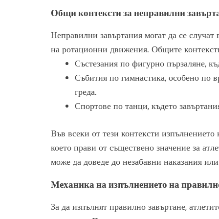
Общи контексти за неправилни завърт
Неправилни завъртания могат да се случат в
на ротационни движения. Общите контекст
Състезания по фигурно пързаляне, къ
Събития по гимнастика, особено по в
греда.
Спортове по танци, където завъртани
Във всеки от тези контексти изпълнението 
което прави от съществено значение за атл
може да доведе до незабавни наказания или
Механика на изпълнението на правилн
За да изпълнят правилно завъртане, атлети