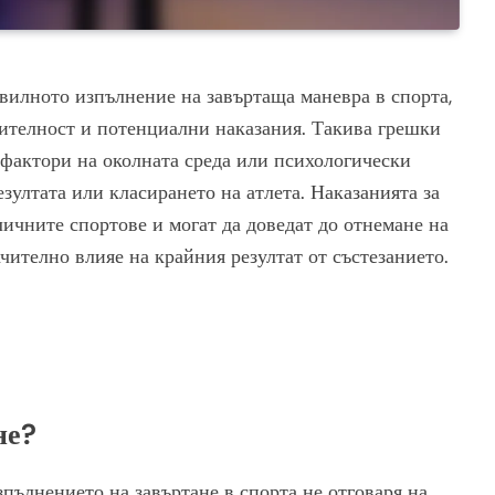
вилното изпълнение на завъртаща маневра в спорта,
дителност и потенциални наказания. Такива грешки
 фактори на околната среда или психологически
езултата или класирането на атлета. Наказанията за
личните спортове и могат да доведат до отнемане на
чително влияе на крайния резултат от състезанието.
не?
зпълнението на завъртане в спорта не отговаря на