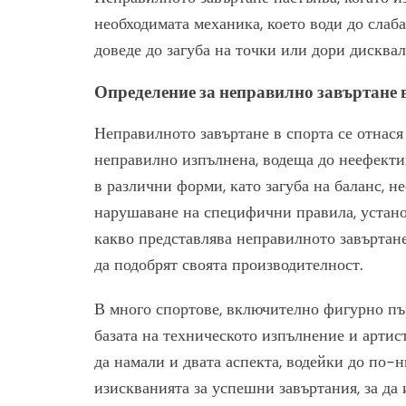
необходимата механика, което води до слаб
доведе до загуба на точки или дори дисква
Определение за неправилно завъртане 
Неправилното завъртане в спорта се отнася 
неправилно изпълнена, водеща до неефекти
в различни форми, като загуба на баланс, н
нарушаване на специфични правила, устано
какво представлява неправилното завъртане 
да подобрят своята производителност.
В много спортове, включително фигурно пър
базата на техническото изпълнение и арти
да намали и двата аспекта, водейки до по-н
изискванията за успешни завъртания, за да 