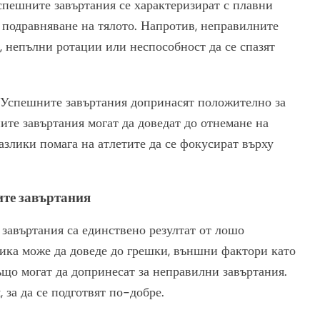
спешните завъртания се характеризират с плавни
 подравняване на тялото. Напротив, неправилните
с, непълни ротации или неспособност да се спазят
. Успешните завъртания допринасят положително за
ите завъртания могат да доведат до отнемане на
азлики помага на атлетите да се фокусират върху
ите завъртания
 завъртания са единствено резултат от лошо
тика може да доведе до грешки, външни фактори като
ъщо могат да допринесат за неправилни завъртания.
 за да се подготвят по-добре.