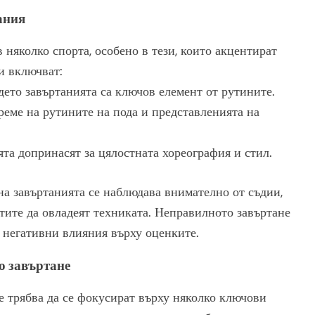
ания
 няколко спорта, особено в тези, които акцентират
и включват:
дето завъртанията са ключов елемент от рутините.
реме на рутините на пода и представленията на
ята допринасят за цялостната хореография и стил.
на завъртанията се наблюдава внимателно от съдии,
етите да овладеят техниката. Неправилното завъртане
 негативни влияния върху оценките.
о завъртане
те трябва да се фокусират върху няколко ключови