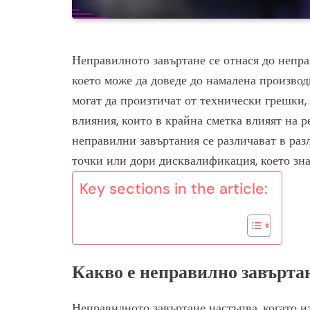
Неправилното завъртане се отнася до непра
което може да доведе до намалена произво
могат да произтичат от технически грешки,
влияния, които в крайна сметка влияят на р
неправилни завъртания се различават в раз
точки или дори дисквалификация, което зна
Key sections in the article:
Какво е неправилно завърта
Неправилното завъртане настъпва, когато и