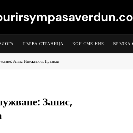
ourirsympasaverdun.c
БЛОГА
ПЪРВА СТРАНИЦА
КОИ СМЕ НИЕ
ВРЪЗКА 
жване: Запис, Изисквания, Правила
лужване: Запис,
а