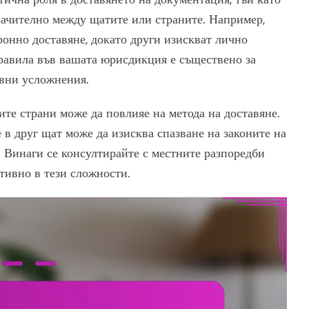
начително между щатите или страните. Например,
онно доставяне, докато други изискват лично
равила във вашата юрисдикция е съществено за
авни усложнения.
те страни може да повлияе на метода на доставяне.
 в друг щат може да изисква спазване на законите на
. Винаги се консултирайте с местните разпоредби
ктивно в тези сложности.