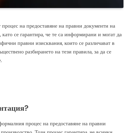
 процес на предоставяне на правни документи на
 като се гарантира, че те са информирани и могат да
цифични правни изисквания, които се различават в
ществено разбирането на тези правила, за да се
.
ентация?
 формалния процес на предоставяне на правни
производство. Този процес гарантира, че всички