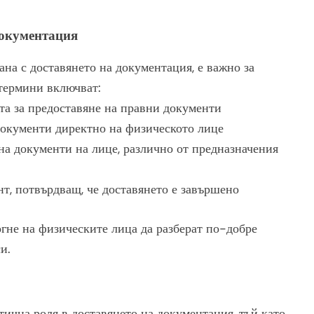
документация
ана с доставянето на документация, е важно за
термини включват:
та за предоставяне на правни документи
документи директно на физическото лице
на документи на лице, различно от предназначения
нт, потвърдващ, че доставянето е завършено
гне на физическите лица да разберат по-добре
и.
чна роля в доставянето на документация, тъй като