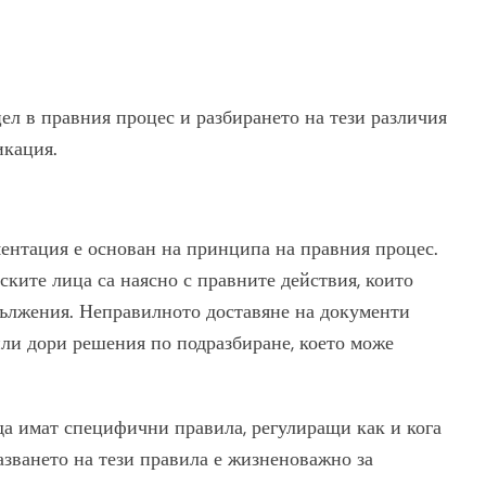
ел в правния процес и разбирането на тези различия
икация.
ментация е основан на принципа на правния процес.
ските лица са наясно с правните действия, които
адължения. Неправилното доставяне на документи
или дори решения по подразбиране, което може
да имат специфични правила, регулиращи как и кога
азването на тези правила е жизненоважно за