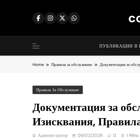
Skip
to
c
content
ПУБЛИКАЦИИ В 
Home
Правила за обслужване
Документация за обслу
Правила За Обслужване
Документация за обс
Изисквания, Правил
Администратор
06/02/2026
0
1 Mins