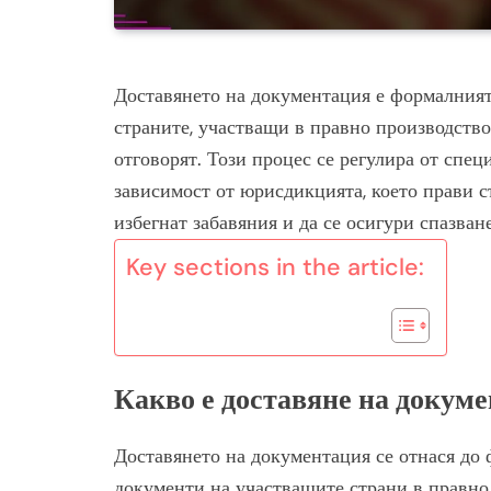
Доставянето на документация е формалният
страните, участващи в правно производство,
отговорят. Този процес се регулира от спе
зависимост от юрисдикцията, което прави съ
избегнат забавяния и да се осигури спазване
Key sections in the article:
Какво е доставяне на докум
Доставянето на документация се отнася до
документи на участващите страни в правно 