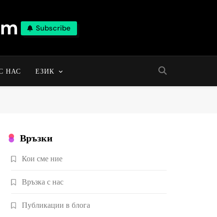
om
Subscribe
С НАС
ЕЗИК
Връзки
Кои сме ние
Връзка с нас
Публикации в блога