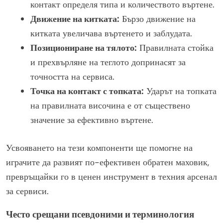
контакт определя типа и количеството въртене.
Движение на китката:
Бързо движение на
китката увеличава въртенето и заблудата.
Позициониране на тялото:
Правилната стойка
и прехвърляне на теглото допринасят за
точността на сервиса.
Точка на контакт с топката:
Ударът на топката
на правилната височина е от съществено
значение за ефективно въртене.
Усвояването на тези компоненти ще помогне на
играчите да развият по-ефективен обратен маховик,
превръщайки го в ценен инструмент в техния арсенал
за сервиси.
Често срещани псевдоними и терминология