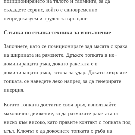
позиционирането на тялото и тайминга, за да
създадете сервис, който е едновременно
непредсказуем и труден за връщане.
Стъпка по стъпка техника за изпълнение
Започнете, като се позиционирате зад масата с крака
на ширината на раменете. Дръжте топката в не-
доминиращата ръка, докато ракетата е в
доминиращата ръка, готова за удар. Докато хвърляте
топката, се наведете леко напред, за да генерирате
инерция.
Когато топката достигне своя връх, използвайте
маховично движение, за да размахате ракетата от
ниско към високо, като правите контакт с топката под
ъгъл. Ключът е да докоснете топката с ръба на