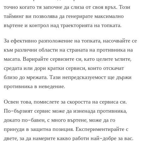
точно когато тя започне да слиза от своя връх. Този
тайминг ви позволява да генерирате максимално
въртене и контрол над траекторията на топката.
За ефективно разположение на топката, насочвайте се
към различни области на страната на противника на
масата. Варирайте сервизите си, като целите ъглите,
средата или дори кратки сервиси, които отскачат
близо до мрежата. Тази непредсказуемост ще държи
противника в неведение.
Освен това, помислете за скоростта на сервиса си.
По-бързият сервис може да изненада противника,
докато по-бавен, с много въртене, може да го
принуди в защитна позиция. Експериментирайте с
двете, за да намерите какво работи най-добре за вас.