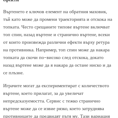
Въртенето е ключов елемент на обратния маховик,
тъй като може да промени траекторията и отскока на
топката. Често срещаните типове въртене включват
топ спин, назад въртене и странично въртене, всеки
от които произвежда различни ефекти върху ретура
на противника. Например, топ спин може да накара
топката да скочи по-високо след отскока, докато
назад въртене може да я накара да остане ниско и да
се плъзне.
Играчите могат да експериментират с количеството
въртене, което прилагат, за да увеличат
непредсказуемостта. Сервис с тежко странично
въртене може да се извие рязко, което затруднява
противниците да предвидят пътя му. Тази вариация