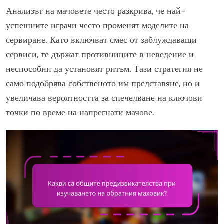
Анализът на мачовете често разкрива, че най-
успешните играчи често променят моделите на
сервиране. Като включват смес от заблуждаващи
сервиси, те държат противниците в неведение и
неспособни да установят ритъм. Тази стратегия не
само подобрява собственото им представяне, но и
увеличава вероятността за спечелване на ключови
точки по време на напрегнати мачове.