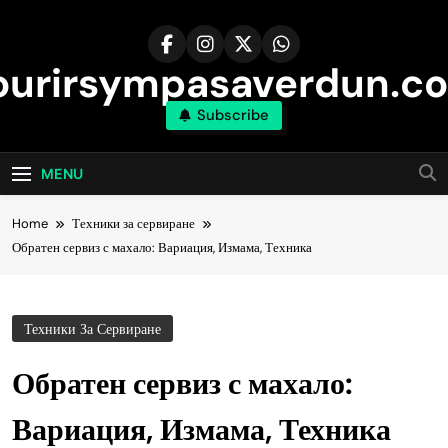
Skip
to
content
ourirsympasaverdun.c
Subscribe
MENU
Home
Техники за сервиране
Обратен сервиз с махало: Вариация, Измама, Техника
Техники За Сервиране
Обратен сервиз с махало:
Вариация, Измама, Техника