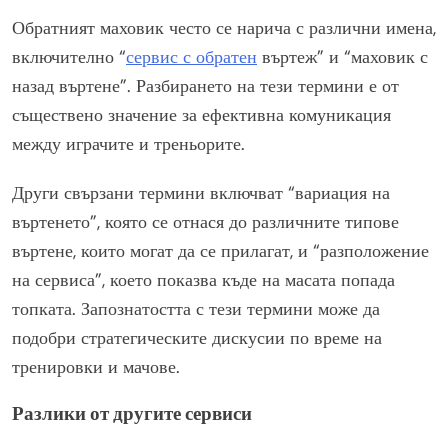
Обратният маховик често се нарича с различни имена,
включително “
сервис с обратен
въртеж” и “маховик с
назад въртене”. Разбирането на тези термини е от
съществено значение за ефективна комуникация
между играчите и треньорите.
Други свързани термини включват “вариация на
въртенето”, която се отнася до различните типове
въртене, които могат да се прилагат, и “разположение
на сервиса”, което показва къде на масата попада
топката. Запознатостта с тези термини може да
подобри стратегическите дискусии по време на
тренировки и мачове.
Разлики от другите сервиси