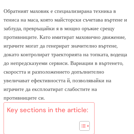
Обратният маховик е специализирана техника в
тениса на маса, която майсторски съчетава въртене и
заблуда, превръщайки я в мощно оръжие срещу
противниците. Като имитират маховично движение,
играчите могат да генерират значително въртене,
докато контролират траекторията на топката, водеща
до непредсказуеми сервиси. Вариации в въртенето,
скоростта и разположението допълнително
увеличават ефективността й, позволявайки на
играчите да експлоатират слабостите на
противниците си.
Key sections in the article: