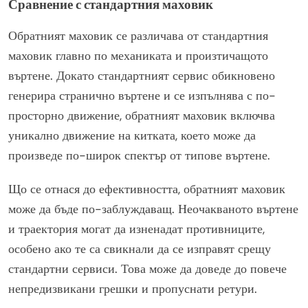
Сравнение с стандартния маховик
Обратният маховик се различава от стандартния
маховик главно по механиката и произтичащото
въртене. Докато стандартният сервис обикновено
генерира странично въртене и се изпълнява с по-
просторно движение, обратният маховик включва
уникално движение на китката, което може да
произведе по-широк спектър от типове въртене.
Що се отнася до ефективността, обратният маховик
може да бъде по-заблуждаващ. Неочакваното въртене
и траектория могат да изненадат противниците,
особено ако те са свикнали да се изправят срещу
стандартни сервиси. Това може да доведе до повече
непредизвикани грешки и пропуснати ретури.