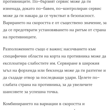
противниците. По-бързият сервис може да ги
изненада, докато по-бавен, по-контролиран сервис
може да ги накара да се чувстват в безопасност.
Варирането на скоростта е от съществено значение, за
да се предотврати установяването на ритъм от страна
на противниците.
Разположението също е важно; насочването към
специфични области на корта на противника може да
експлоатира слабостите им. Сервиране в широкия
ъгъл на форхенда или бекхенда може да ги разтегне и
да създаде отвор за последващи удари. Целете по-
слабата страна на противника, за да увеличите
шансовете за успешна точка.
Комбинирането на вариации в скоростта и