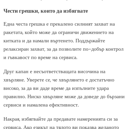
Чести грешки, които да избягвате
Една честа грешка е прекалено силният захват на
ракетата, който може да ограничи движението на
китката и да намали въртенето. Поддържайте
релаксиран захват, за да позволите по-добър контрол
и гъвкавост по време на сервиса.
Друг капан е несъответстващата височина на
хвърляне. Уверете се, че хвърлянето е достатъчно
високо, за да ви даде време да изпълните удара
правилно. Ниско хвърляне може да доведе до бързани
сервиси и намалена ефективност.
Накрая, избягвайте да предавате намеренията си за
сервиса. Ако езикът на тялото ви показва желаното