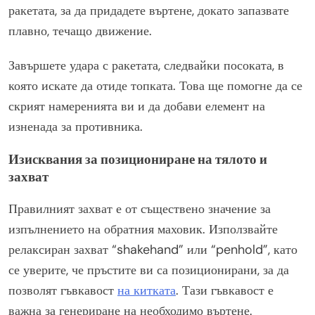
ракетата, за да придадете въртене, докато запазвате
плавно, течащо движение.
Завършете удара с ракетата, следвайки посоката, в
която искате да отиде топката. Това ще помогне да се
скрият намеренията ви и да добави елемент на
изненада за противника.
Изисквания за позициониране на тялото и
захват
Правилният захват е от съществено значение за
изпълнението на обратния маховик. Използвайте
релаксиран захват “shakehand” или “penhold”, като
се уверите, че пръстите ви са позиционирани, за да
позволят гъвкавост
на китката
. Тази гъвкавост е
важна за генериране на необходимо въртене.