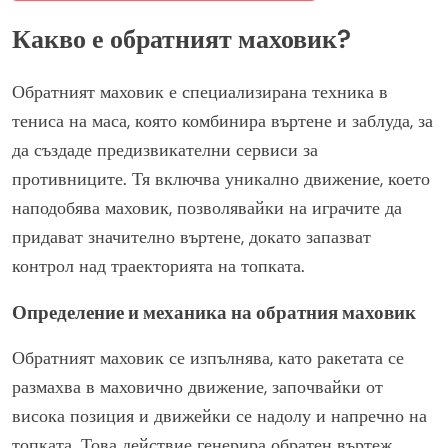
Какво е обратният маховик?
Обратният маховик е специализирана техника в
тениса на маса, която комбинира въртене и заблуда, за
да създаде предизвикателни сервиси за
противниците. Тя включва уникално движение, което
наподобява маховик, позволявайки на играчите да
придават значително въртене, докато запазват
контрол над траекторията на топката.
Определение и механика на обратния маховик
Обратният маховик се изпълнява, като ракетата се
размахва в маховично движение, започвайки от
висока позиция и движейки се надолу и напречно на
топката. Това действие генерира обратен въртеж,