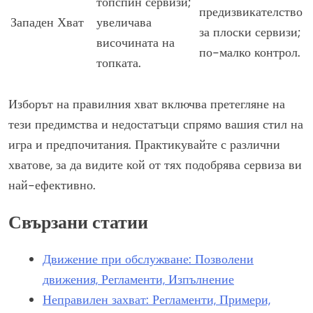
топспин сервизи;
предизвикателство
Западен Хват
увеличава
за плоски сервизи;
височината на
по-малко контрол.
топката.
Изборът на правилния хват включва претегляне на
тези предимства и недостатъци спрямо вашия стил на
игра и предпочитания. Практикувайте с различни
хватове, за да видите кой от тях подобрява сервиза ви
най-ефективно.
Свързани статии
Движение при обслужване: Позволени
движения, Регламенти, Изпълнение
Неправилен захват: Регламенти, Примери,