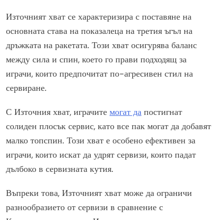
Източният хват се характеризира с поставяне на
основната става на показалеца на третия ъгъл на
дръжката на ракетата. Този хват осигурява баланс
между сила и спин, което го прави подходящ за
играчи, които предпочитат по-агресивен стил на
сервиране.
С Източния хват, играчите
могат да
постигнат
солиден плосък сервис, като все пак могат да добавят
малко топспин. Този хват е особено ефективен за
играчи, които искат да удрят сервизи, които падат
дълбоко в сервизната кутия.
Въпреки това, Източният хват може да ограничи
разнообразието от сервизи в сравнение с