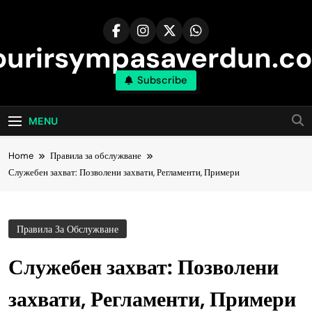
Skip
to
content
ourirsympasaverdun.c
Subscribe
MENU
Home
Правила за обслужване
Служебен захват: Позволени захвати, Регламенти, Примери
Правила За Обслужване
Служебен захват: Позволени
захвати, Регламенти, Примери