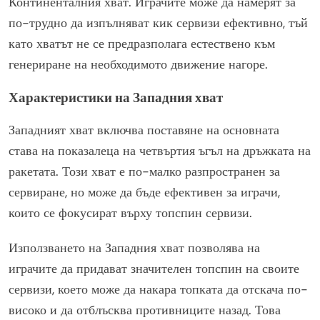
Континенталния хват. Играчите може да намерят за
по-трудно да изпълняват кик сервизи ефективно, тъй
като хватът не се предразполага естествено към
генериране на необходимото движение нагоре.
Характеристики на Западния хват
Западният хват включва поставяне на основната
става на показалеца на четвъртия ъгъл на дръжката на
ракетата. Този хват е по-малко разпространен за
сервиране, но може да бъде ефективен за играчи,
които се фокусират върху топспин сервизи.
Използването на Западния хват позволява на
играчите да придават значителен топспин на своите
сервизи, което може да накара топката да отскача по-
високо и да отблъсква противниците назад. Това