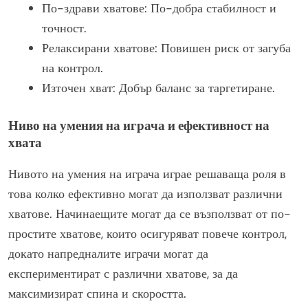
По-здрави хватове: По-добра стабилност и
точност.
Релаксирани хватове: Повишен риск от загуба
на контрол.
Източен хват: Добър баланс за таргетиране.
Ниво на умения на играча и ефективност на
хвата
Нивото на умения на играча играе решаваща роля в
това колко ефективно могат да използват различни
хватове. Начинаещите могат да се възползват от по-
простите хватове, които осигуряват повече контрол,
докато напредналите играчи могат да
експериментират с различни хватове, за да
максимизират спина и скоростта.