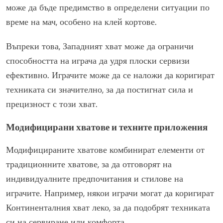
може да бъде предимство в определени ситуации по
време на мач, особено на клей кортове.
Въпреки това, Западният хват може да ограничи
способността на играча да удря плоски сервизи
ефективно. Играчите може да се наложи да коригират
техниката си значително, за да постигнат сила и
прецизност с този хват.
Модифицирани хватове и техните приложения
Модифицираните хватове комбинират елементи от
традиционните хватове, за да отговорят на
индивидуалните предпочитания и стилове на
играчите. Например, някои играчи могат да коригират
Континенталния хват леко, за да подобрят техниката
си на сервиране или комфорта.