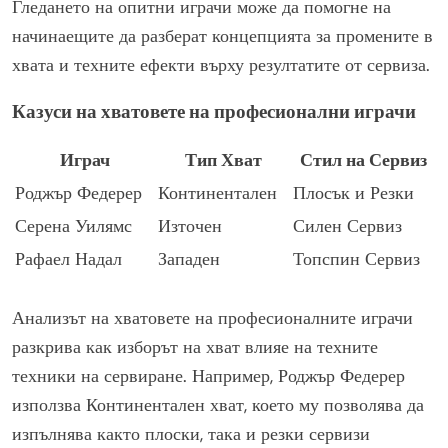
Гледането на опитни играчи може да помогне на
начинаещите да разберат концепцията за промените в
хвата и техните ефекти върху резултатите от сервиза.
Казуси на хватовете на професионални играчи
Играч
Тип Хват
Стил на Сервиз
Роджър Федерер
Континентален
Плосък и Резки
Серена Уилямс
Източен
Силен Сервиз
Рафаел Надал
Западен
Топспин Сервиз
Анализът на хватовете на професионалните играчи
разкрива как изборът на хват влияе на техните
техники на сервиране. Например, Роджър Федерер
използва Континентален хват, което му позволява да
изпълнява както плоски, така и резки сервизи