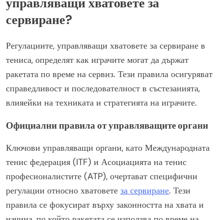
управляващи хватовете за
сервиране?
Регулациите, управляващи хватовете за сервиране в
тениса, определят как играчите могат да държат
ракетата по време на сервиз. Тези правила осигуряват
справедливост и последователност в състезанията,
влияейки на техниката и стратегията на играчите.
Официални правила от управляващите органи
Ключови управляващи органи, като Международната
тенис федерация (ITF) и Асоциацията на тенис
професионалистите (ATP), очертават специфични
регулации относно хватовете
за сервиране
. Тези
правила се фокусират върху законността на хвата и
начина, по който ракетата се използва по време на