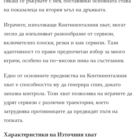
сякаш се ръкувате с нея, поставяйки основната става
на показалеца на втория ъгъл на дръжката.
Играчите, използващи Континенталния хват, могат
лесно да изпълняват разнообразие от сервизи,
включително плоски, резки и кик сервизи. Тази
адаптивност го прави предпочитан избор за много
играчи, особено на по-високи нива на състезания.
Едно от основните предимства на Континенталния
хват е способността му да генерира спин, докато
запазва контрола. Този хват позволява на играчите да
удрят сервизи с различни траектории, което
затруднява противниците да предвидят пътя на
топката.
Характеристики на Източния хват