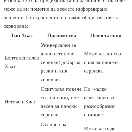
Разбирането на предимствата на различните хватове
може да ви помогне да вземете информирано
решение. Ето сравнение на някои общи хватове за
сервиране:
Тип Хват
Предимства
Недостатъци
Универсален за
всички типове
Може да липсва
Континентален
сервизи; добър за
сила за плоски
Хват
резки и кик
сервизи.
сервизи.
Осигурява повече
По-малко
сила и спин; по-
ефективен за
Източен Хват
лесен за плоски
разнообразни
сервизи.
спинове.
Отличен за
Може да бъде