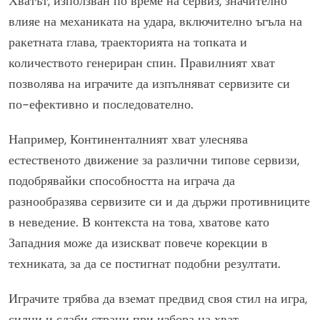
Хватът, използван по време на сервиз, значително
влияе на механиката на удара, включително ъгъла на
ракетната глава, траекторията на топката и
количеството генериран спин. Правилният хват
позволява на играчите да изпълняват сервизите си
по-ефективно и последователно.
Например, Континенталният хват улеснява
естественото движение за различни типове сервизи,
подобрявайки способността на играча да
разнообразява сервизите си и да държи противниците
в неведение. В контекста на това, хватове като
Западния може да изискват повече корекции в
техниката, за да се постигнат подобни резултати.
Играчите трябва да вземат предвид своя стил на игра,
силни и слаби страни при избора на хват.