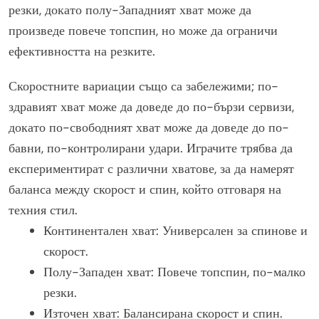
резки, докато полу-Западният хват може да
произведе повече топспин, но може да ограничи
ефективността на резките.
Скоростните вариации също са забележими; по-
здравият хват може да доведе до по-бързи сервизи,
докато по-свободният хват може да доведе до по-
бавни, по-контролирани удари. Играчите трябва да
експериментират с различни хватове, за да намерят
баланса между скорост и спин, който отговаря на
техния стил.
Континентален хват: Универсален за спинове и
скорост.
Полу-Западен хват: Повече топспин, по-малко
резки.
Източен хват: Балансирана скорост и спин.