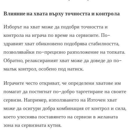
Влияние на хвата върху точността и контрола
Изборът на хват може да подобри точността и
контрола на играча по време на сервизите. По-
здравият хват обикновено подобрява стабилността,
позволявайки по-прецизно разположение на топката.
Обратно, релаксираният хват може да доведе до по-
малък контрол, особено под натиск.
Играчите често откриват, че определени хватове им
помагат да постигнат по-добро таргетиране на своите
сервизи. Например, използването на Източен хват
може да осигури добра комбинация от контрол и сила,
което улеснява поставянето на сервизи в желаната
зона на сервизната кутия.