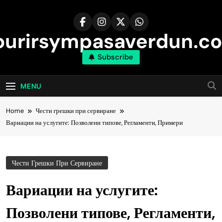
Skip
to
content
ourirsympasaverdun.c
Subscribe
MENU
Home
Чести грешки при сервиране
Вариации на услугите: Позволени типове, Регламенти, Примери
Чести Грешки При Сервиране
Вариации на услугите:
Позволени типове, Регламенти,